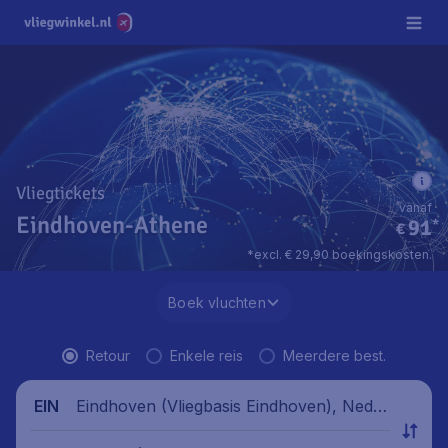
Vliegtickets
vanaf
Eindhoven-Athene
91
*
€
*excl. € 29,90 boekingskosten.
Boek vluchten
Retour
Enkele reis
Meerdere best.
Eindhoven (Vliegbasis Eindhoven), Neder
EIN
land