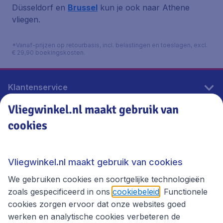
Düsseldorf en
Brussel
kun je ook naar Athene
vliegen.
*Vanaf-prijzen op retourbasis, incl. belastingen en toeslagen, excl.
€ 29,90 boekingskosten.
Klantenservice
Vliegwinkel.nl maakt gebruik van
cookies
Vliegwinkel.nl
Thema's
Vliegwinkel.nl maakt gebruik van cookies
We gebruiken cookies en soortgelijke technologieën
zoals gespecificeerd in ons
cookiebeleid
. Functionele
cookies zorgen ervoor dat onze websites goed
werken en analytische cookies verbeteren de