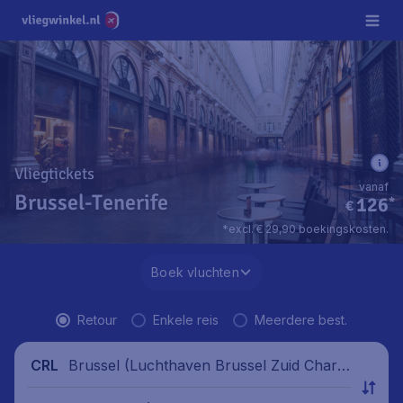
Vliegtickets
vanaf
Brussel-Tenerife
126
*
€
*excl. € 29,90 boekingskosten.
Boek vluchten
Retour
Enkele reis
Meerdere best.
Brussel (Luchthaven Brussel Zuid Charle
CRL
roi), België