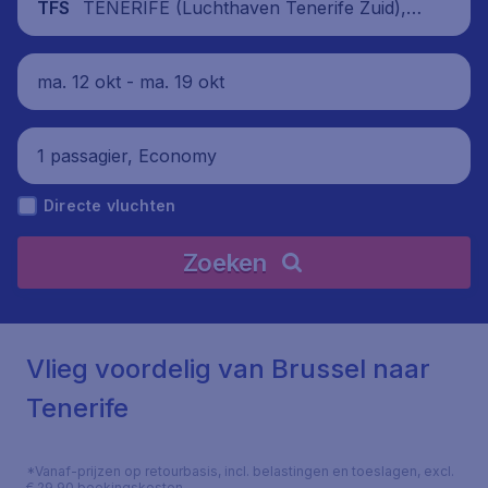
TENERIFE (Luchthaven Tenerife Zuid), S
TFS
panje
ma. 12 okt - ma. 19 okt
1 passagier, Economy
Directe vluchten
Zoeken
Vlieg voordelig van Brussel naar
Tenerife
*Vanaf-prijzen op retourbasis, incl. belastingen en toeslagen, excl.
€ 29,90 boekingskosten.