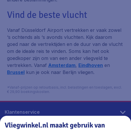
Vind de beste vlucht
Vanaf Düsseldorf Airport vertrekken er vaak zowel
‘s ochtends als ‘s avonds vluchten. Kijk daarom
goed naar de vertrektijden en de duur van de vlucht
om de ideale reis te vinden. Soms kan het ook
goedkoper zijn om van een ander vliegveld te
vertrekken. Vanaf
Amsterdam
,
Eindhoven
en
Brussel
kun je ook naar Berlijn vliegen.
*Vanaf-prijzen op retourbasis, incl. belastingen en toeslagen, excl.
€ 29,90 boekingskosten.
Klantenservice
Vliegwinkel.nl maakt gebruik van