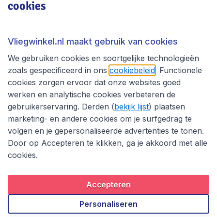
cookies
Vliegwinkel.nl
Thema's
Vliegwinkel.nl maakt gebruik van cookies
We gebruiken cookies en soortgelijke technologieën
zoals gespecificeerd in ons
cookiebeleid
. Functionele
cookies zorgen ervoor dat onze websites goed
werken en analytische cookies verbeteren de
gebruikerservaring. Derden (
bekijk lijst
) plaatsen
marketing- en andere cookies om je surfgedrag te
volgen en je gepersonaliseerde advertenties te tonen.
Door op Accepteren te klikken, ga je akkoord met alle
cookies.
Toegankelijkheidsverklaring
Algemene voorwaarden
Disclaimer
Privacybeleid
Cookies
Accepteren
Copyright © 2026
Personaliseren