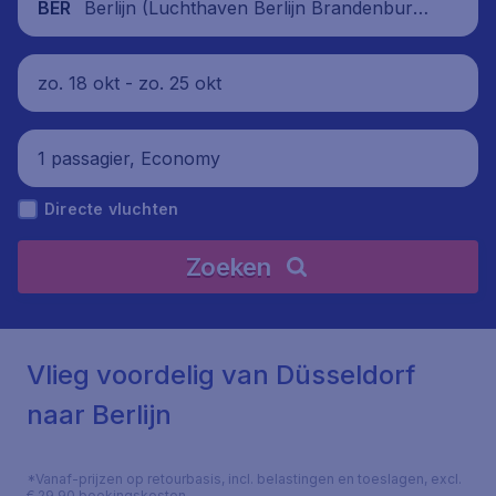
Berlijn (Luchthaven Berlijn Brandenbur
BER
g), Duitsland
zo. 18 okt - zo. 25 okt
1 passagier, Economy
Directe vluchten
Zoeken
Vlieg voordelig van Düsseldorf
naar Berlijn
*Vanaf-prijzen op retourbasis, incl. belastingen en toeslagen, excl.
€ 29,90 boekingskosten.