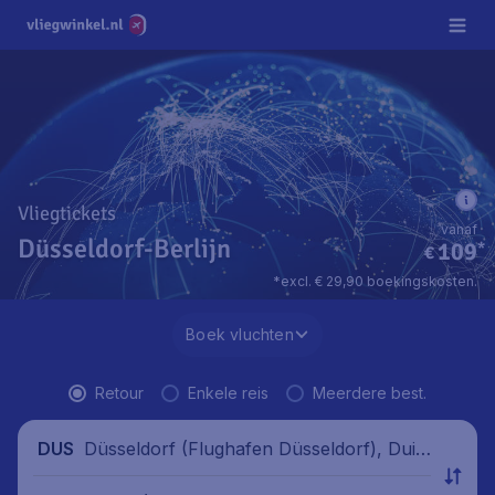
Vliegtickets
vanaf
Düsseldorf-Berlijn
109
*
€
*excl. € 29,90 boekingskosten.
Boek vluchten
Retour
Enkele reis
Meerdere best.
Düsseldorf (Flughafen Düsseldorf), Duits
DUS
land