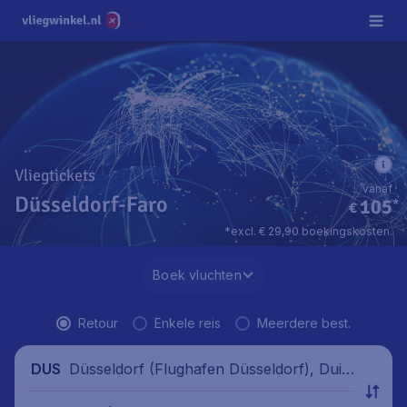
Vliegtickets
vanaf
Düsseldorf-Faro
105
*
€
*excl. € 29,90 boekingskosten.
Boek vluchten
Retour
Enkele reis
Meerdere best.
Düsseldorf (Flughafen Düsseldorf), Duits
DUS
land