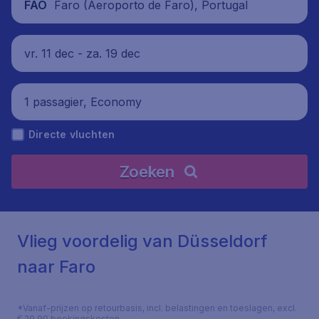
Faro (Aeroporto de Faro), Portugal
FAO
vr. 11 dec - za. 19 dec
1 passagier, Economy
Directe vluchten
Zoeken
Vlieg voordelig van Düsseldorf
naar Faro
*Vanaf-prijzen op retourbasis, incl. belastingen en toeslagen, excl.
€ 29,90 boekingskosten.