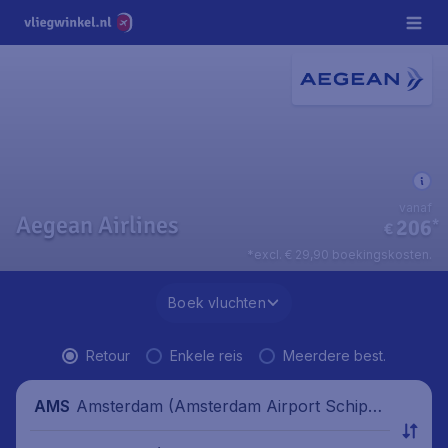
vanaf
Aegean Airlines
206
*
€
*excl. € 29,90 boekingskosten.
Boek vluchten
Retour
Enkele reis
Meerdere best.
Amsterdam (Amsterdam Airport Schipho
AMS
l), Nederland