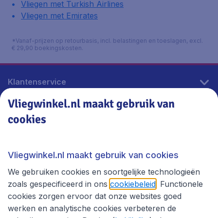
Vliegen met Turkish Airlines
Vliegen met Emirates
*Vanaf-prijzen op retourbasis, incl. belastingen en toeslagen, excl.
€ 29,90 boekingskosten.
Klantenservice
Vliegwinkel.nl maakt gebruik van
cookies
Vliegwinkel.nl
Thema's
Vliegwinkel.nl maakt gebruik van cookies
We gebruiken cookies en soortgelijke technologieën
zoals gespecificeerd in ons
cookiebeleid
. Functionele
cookies zorgen ervoor dat onze websites goed
werken en analytische cookies verbeteren de