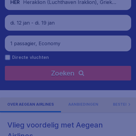
Heraklion (Luchthaven Iraklion), Grieken
HER
land
di. 12 jan - di. 19 jan
1 passagier, Economy
Directe vluchten
Zoeken
OVER AEGEAN AIRLINES
AANBIEDINGEN
BESTEMMI
Vlieg voordelig met Aegean
Airlines