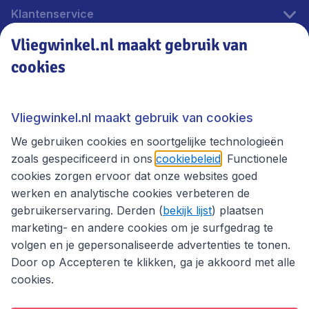
Klantenservice
Vliegwinkel.nl maakt gebruik van
cookies
Vliegwinkel.nl
Thema's
Vliegwinkel.nl maakt gebruik van cookies
We gebruiken cookies en soortgelijke technologieën
zoals gespecificeerd in ons
cookiebeleid
. Functionele
cookies zorgen ervoor dat onze websites goed
werken en analytische cookies verbeteren de
gebruikerservaring. Derden (
bekijk lijst
) plaatsen
marketing- en andere cookies om je surfgedrag te
volgen en je gepersonaliseerde advertenties te tonen.
Door op Accepteren te klikken, ga je akkoord met alle
cookies.
Toegankelijkheidsverklaring
Algemene voorwaarden