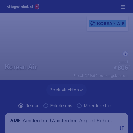
vanaf
Korean Air
806
*
€
*excl. € 29,90 boekingskosten.
Boek vluchten
Retour
Enkele reis
Meerdere best.
Amsterdam (Amsterdam Airport Schipho
AMS
l), Nederland