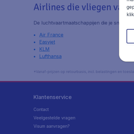
Airlines die vliegen van 
gep
kli
De luchtvaartmaatschappijen die je snel va
Air France
Easyjet
KLM
Lufthansa
*Vanaf-prijzen op retourbasis, incl. belastingen en toes
Klantenservice
Contact
Veelgestelde vragen
Visum aanvragen?