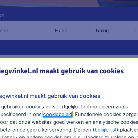
en
Heen
Terug
1
en
iegwinkel.nl maakt gebruik van cookies
AVEN
ADRES
VERVOER
iegwinkel.nl maakt gebruik van cookies
astia Airport
gebruiken cookies en soortgelijke technologieën zoals
pecificeerd in ons
cookiebeleid
. Functionele cookies zorge
S EN BESTEMMINGEN
oor dat onze websites goed werken en analytische cookie
lagen, excl. € 29,90 boekingskosten.
beteren de gebruikerservaring. Derden (
bekijk lijst
) plaatse
keting- en andere cookies om je surfgedrag te volgen en j