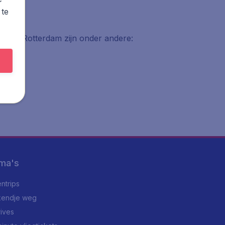
 te
am en Rotterdam zijn onder andere:
ma's
ntrips
endje weg
rives