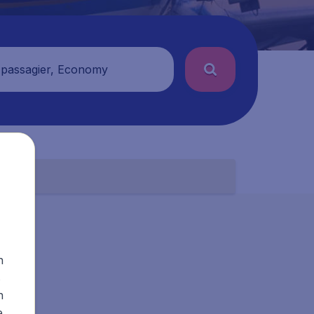
 passagier, Economy
n
s
n
e