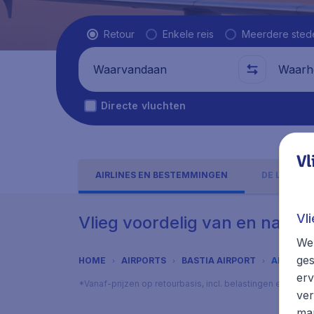
Vluchttype
Retour
Enkele reis
Meerdere sted
Waarvandaan
Waarhe
Directe vluchten
Vl
AIRLINES EN BESTEMMINGEN
DE LUCHTH
Vl
Vlieg voordelig van en naar B
We 
ges
HOME
AIRPORTS
BASTIA AIRPORT
AIRLINE
erv
*Vanaf-prijzen op retourbasis, incl. belastingen en toes
ver
mar