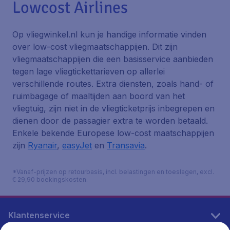
Lowcost Airlines
Op vliegwinkel.nl kun je handige informatie vinden
over low-cost vliegmaatschappijen. Dit zijn
vliegmaatschappijen die een basisservice aanbieden
tegen lage vliegtickettarieven op allerlei
verschillende routes. Extra diensten, zoals hand- of
ruimbagage of maaltijden aan boord van het
vliegtuig, zijn niet in de vliegticketprijs inbegrepen en
dienen door de passagier extra te worden betaald.
Enkele bekende Europese low-cost maatschappijen
zijn
Ryanair
,
easyJet
en
Transavia
.
*Vanaf-prijzen op retourbasis, incl. belastingen en toeslagen, excl.
€ 29,90 boekingskosten.
Klantenservice