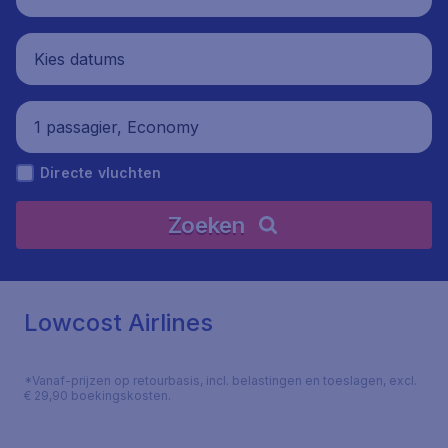
Kies datums
1 passagier, Economy
Directe vluchten
Zoeken
Lowcost Airlines
*Vanaf-prijzen op retourbasis, incl. belastingen en toeslagen, excl.
€ 29,90 boekingskosten.