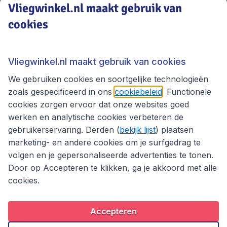
Vliegwinkel.nl maakt gebruik van
cookies
Vliegwinkel.nl
Thema's
Vliegwinkel.nl maakt gebruik van cookies
We gebruiken cookies en soortgelijke technologieën
zoals gespecificeerd in ons
cookiebeleid
. Functionele
cookies zorgen ervoor dat onze websites goed
werken en analytische cookies verbeteren de
gebruikerservaring. Derden (
bekijk lijst
) plaatsen
marketing- en andere cookies om je surfgedrag te
volgen en je gepersonaliseerde advertenties te tonen.
Door op Accepteren te klikken, ga je akkoord met alle
cookies.
Toegankelijkheidsverklaring
Algemene voorwaarden
Disclaimer
Privacybeleid
Cookies
Accepteren
Copyright © 2026