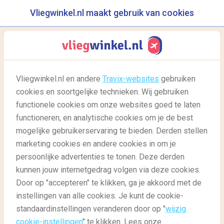
Vliegwinkel.nl maakt gebruik van cookies
reisgids
menu
Vliegwinkel.nl en andere
Travix-websites
gebruiken
cookies en soortgelijke technieken. Wij gebruiken
25/08/2016
-
door
Diantha
functionele cookies om onze websites goed te laten
functioneren, en analytische cookies om je de best
mogelijke gebruikerservaring te bieden. Derden stellen
marketing cookies en andere cookies in om je
persoonlijke advertenties te tonen. Deze derden
kunnen jouw internetgedrag volgen via deze cookies.
Door op "accepteren" te klikken, ga je akkoord met de
Voor het eerst in Colombia: verborgen schoonheid
instellingen van alle cookies. Je kunt de cookie-
standaardinstellingen veranderen door op "
wijzig
cookie-instellingen
" te klikken. Lees onze
Reisgids
Reisgids: bestemmingen