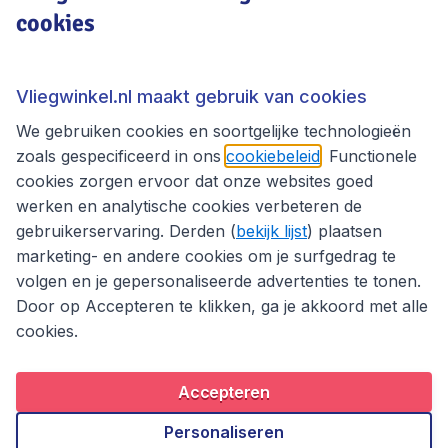
cookies
Vliegwinkel.nl
Thema's
Vliegwinkel.nl maakt gebruik van cookies
We gebruiken cookies en soortgelijke technologieën
zoals gespecificeerd in ons
cookiebeleid
. Functionele
cookies zorgen ervoor dat onze websites goed
werken en analytische cookies verbeteren de
gebruikerservaring. Derden (
bekijk lijst
) plaatsen
marketing- en andere cookies om je surfgedrag te
volgen en je gepersonaliseerde advertenties te tonen.
Door op Accepteren te klikken, ga je akkoord met alle
cookies.
Toegankelijkheidsverklaring
Algemene voorwaarden
Disclaimer
Privacybeleid
Cookies
Accepteren
Copyright © 2026
Personaliseren