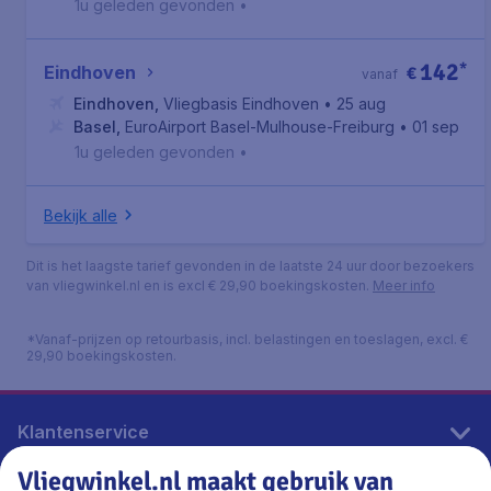
1u geleden gevonden
•
142
*
Eindhoven
€
vanaf
Eindhoven
,
Vliegbasis Eindhoven
• 25 aug
Basel
,
EuroAirport Basel-Mulhouse-Freiburg
• 01 sep
1u geleden gevonden
•
Bekijk alle
Dit is het laagste tarief gevonden in de laatste 24 uur door bezoekers
van vliegwinkel.nl en is excl € 29,90 boekingskosten.
Meer info
*Vanaf-prijzen op retourbasis, incl. belastingen en toeslagen, excl. €
29,90 boekingskosten.
Klantenservice
Vliegwinkel.nl maakt gebruik van