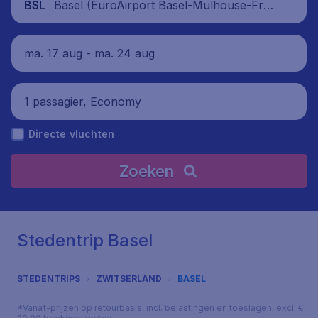
Basel (EuroAirport Basel-Mulhouse-Frei
BSL
burg), Zwitserland
ma. 17 aug - ma. 24 aug
1 passagier, Economy
Directe vluchten
Zoeken
Stedentrip Basel
STEDENTRIPS
ZWITSERLAND
BASEL
*Vanaf-prijzen op retourbasis, incl. belastingen en toeslagen, excl. €