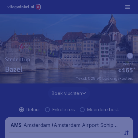
Stedentrip
vanaf
Bazel
165
*
€
*excl. € 29,90 boekingskosten.
Boek vluchten
Retour
Enkele reis
Meerdere best.
Amsterdam (Amsterdam Airport Schipho
AMS
l), Nederland