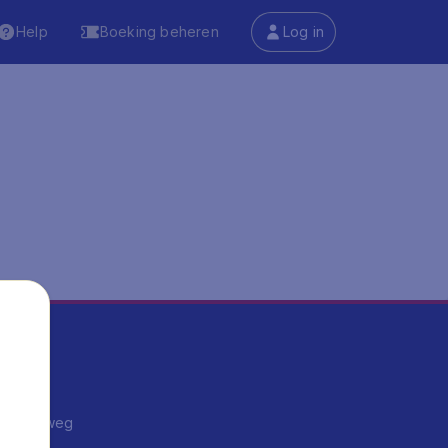
Help
Boeking beheren
Log in
ma's
ntrips
endje weg