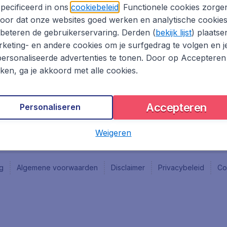
Vacatures
Fly-d
pecificeerd in ons
cookiebeleid
. Functionele cookies zorge
Reisgids
Last 
oor dat onze websites goed werken en analytische cookie
Rout
beteren de gebruikerservaring. Derden (
bekijk lijst
) plaatse
Vlieg
keting- en andere cookies om je surfgedrag te volgen en j
ersonaliseerde advertenties te tonen. Door op Accepteren
kken, ga je akkoord met alle cookies.
Accepteren
Personaliseren
Weigeren
ng
Algemene voorwaarden
Disclaimer
Privacybeleid
Co