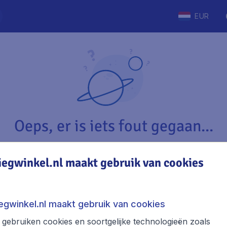
EUR
Oeps, er is iets fout gegaan...
iegwinkel.nl maakt gebruik van cookies
Vliegwinkel.nl
The
Over Vliegwinkel.nl
Stede
iegwinkel.nl maakt gebruik van cookies
Juridische informatie
Week
gebruiken cookies en soortgelijke technologieën zoals