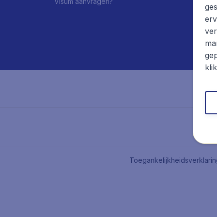
Visum aanvragen?
ges
erv
ver
mar
gep
kli
Toegankelijkheidsverklari