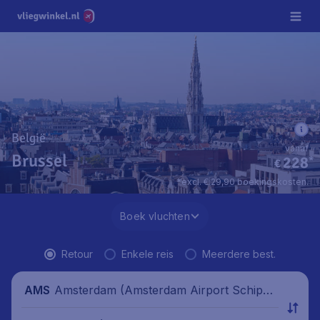
België
vanaf
Brussel
228
*
€
*excl. € 29,90 boekingskosten.
Boek vluchten
Retour
Enkele reis
Meerdere best.
Amsterdam (Amsterdam Airport Schipho
AMS
l), Nederland