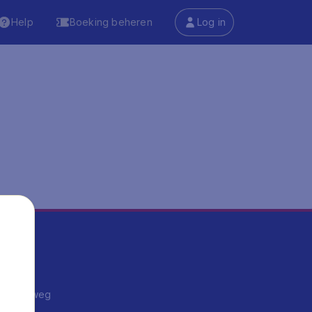
Help
Boeking beheren
Log in
ma's
ntrips
endje weg