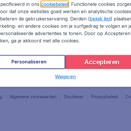
Vacatures
Fly-d
pecificeerd in ons
cookiebeleid
. Functionele cookies zorge
Reisgids
Last 
oor dat onze websites goed werken en analytische cookie
Rout
beteren de gebruikerservaring. Derden (
bekijk lijst
) plaatse
Vlieg
keting- en andere cookies om je surfgedrag te volgen en j
ersonaliseerde advertenties te tonen. Door op Accepteren
kken, ga je akkoord met alle cookies.
Accepteren
Personaliseren
Weigeren
ng
Algemene voorwaarden
Disclaimer
Privacybeleid
Co