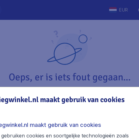
EUR
Oeps, er is iets fout gegaan...
iegwinkel.nl maakt gebruik van cookies
Vliegwinkel.nl
The
Over Vliegwinkel.nl
Stede
iegwinkel.nl maakt gebruik van cookies
Juridische informatie
Week
gebruiken cookies en soortgelijke technologieën zoals