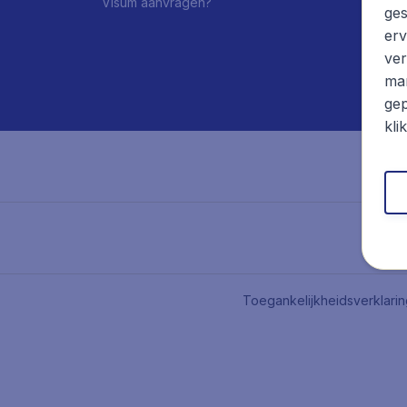
Visum aanvragen?
ges
erv
ver
mar
gep
kli
Toegankelijkheidsverklari