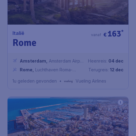
163
*
Italië
€
vanaf
Rome
Amsterdam
,
Amsterdam Airport
Heenreis:
04 dec
Schiphol
Rome
,
Luchthaven Roma-
Terugreis:
12 dec
Fiumicino
1u geleden gevonden
•
Vueling Airlines