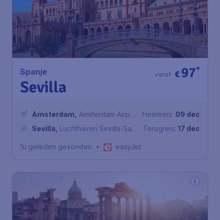
97
*
Spanje
€
vanaf
Sevilla
Amsterdam
,
Amsterdam Airport
Heenreis:
09 dec
Schiphol
Sevilla
,
Luchthaven Sevilla-San
Terugreis:
17 dec
Pablo
1u geleden gevonden
•
easyJet