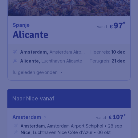
97
*
Spanje
€
vanaf
Alicante
Amsterdam
,
Amsterdam Airport
Heenreis:
10 dec
Schiphol
Alicante
,
Luchthaven Alicante
Terugreis:
21 dec
1u geleden gevonden
•
Naar Nice vanaf
107
*
Amsterdam
€
vanaf
Amsterdam
,
Amsterdam Airport Schiphol
• 28 sep
Nice
,
Luchthaven Nice Côte d'Azur
• 06 okt