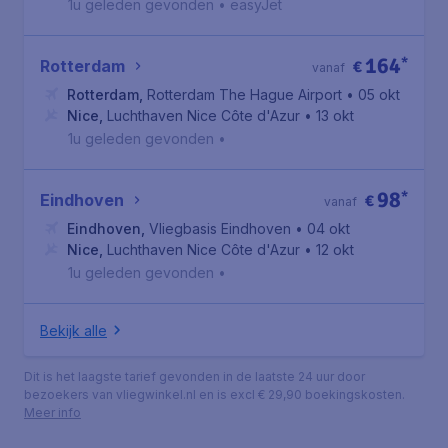
1u geleden gevonden
•
easyJet
164
*
Rotterdam
€
vanaf
Rotterdam
,
Rotterdam The Hague Airport
• 05 okt
Nice
,
Luchthaven Nice Côte d'Azur
• 13 okt
1u geleden gevonden
•
98
*
Eindhoven
€
vanaf
Eindhoven
,
Vliegbasis Eindhoven
• 04 okt
Nice
,
Luchthaven Nice Côte d'Azur
• 12 okt
1u geleden gevonden
•
Bekijk alle
Dit is het laagste tarief gevonden in de laatste 24 uur door
bezoekers van vliegwinkel.nl en is excl € 29,90 boekingskosten.
Meer info