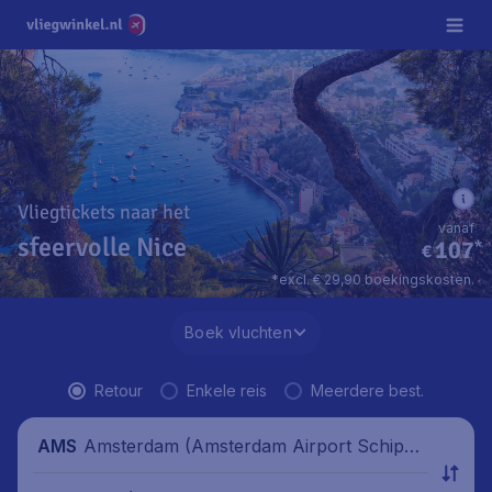
Vliegtickets naar het
vanaf
sfeervolle Nice
107
*
€
*excl. € 29,90 boekingskosten.
Boek vluchten
Retour
Enkele reis
Meerdere best.
Amsterdam (Amsterdam Airport Schipho
AMS
l), Nederland