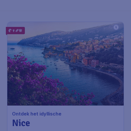
🥐🍷🥖🌸
Ontdek het idyllische
Nice