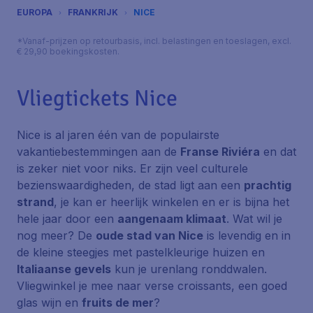
EUROPA
FRANKRIJK
NICE
*Vanaf-prijzen op retourbasis, incl. belastingen en toeslagen, excl.
€ 29,90 boekingskosten.
Vliegtickets Nice
Nice is al jaren één van de populairste
vakantiebestemmingen aan de
Franse Riviéra
en dat
is zeker niet voor niks. Er zijn veel culturele
bezienswaardigheden, de stad ligt aan een
prachtig
strand
, je kan er heerlijk winkelen en er is bijna het
hele jaar door een
aangenaam klimaat
. Wat wil je
nog meer? De
oude stad van Nice
is levendig en in
de kleine steegjes met pastelkleurige huizen en
Italiaanse gevels
kun je urenlang ronddwalen.
Vliegwinkel
je mee naar verse croissants, een goed
glas wijn en
fruits de mer
?