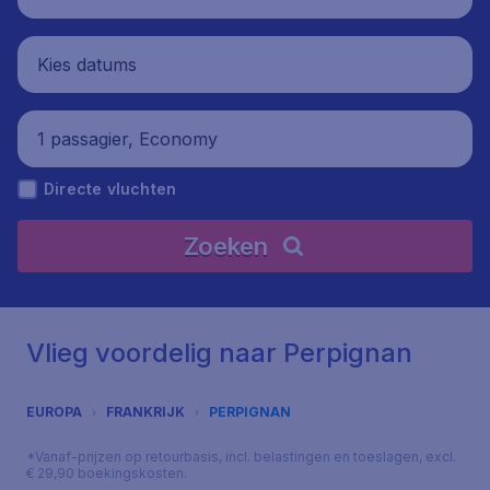
Kies datums
1 passagier, Economy
Directe vluchten
Zoeken
Vlieg voordelig naar Perpignan
EUROPA
FRANKRIJK
PERPIGNAN
*Vanaf-prijzen op retourbasis, incl. belastingen en toeslagen, excl.
€ 29,90 boekingskosten.