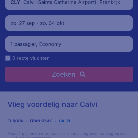
Calvi (Sainte Catherine Airport), Frankrijk
CLY
zo. 27 sep - zo. 04 okt
1 passagier, Economy
Directe vluchten
Zoeken
Vlieg voordelig naar Calvi
EUROPA
FRANKRIJK
CALVI
*Vanaf-prijzen op retourbasis, incl. belastingen en toeslagen, excl.