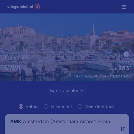
Frankrijk
vanaf
Calvi
283
*
€
*excl. € 29,90 boekingskosten.
Boek vluchten
Retour
Enkele reis
Meerdere best.
Amsterdam (Amsterdam Airport Schipho
AMS
l), Nederland