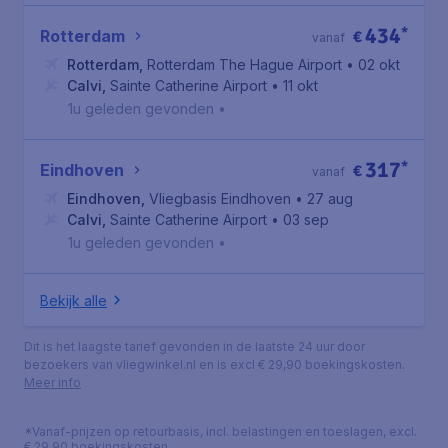
434
*
Rotterdam
€
vanaf
Rotterdam
,
Rotterdam The Hague Airport
• 02 okt
Calvi
,
Sainte Catherine Airport
• 11 okt
1u geleden gevonden
•
317
*
Eindhoven
€
vanaf
Eindhoven
,
Vliegbasis Eindhoven
• 27 aug
Calvi
,
Sainte Catherine Airport
• 03 sep
1u geleden gevonden
•
Bekijk alle
Dit is het laagste tarief gevonden in de laatste 24 uur door
bezoekers van vliegwinkel.nl en is excl € 29,90 boekingskosten.
Meer info
*Vanaf-prijzen op retourbasis, incl. belastingen en toeslagen, excl.
€ 29,90 boekingskosten.