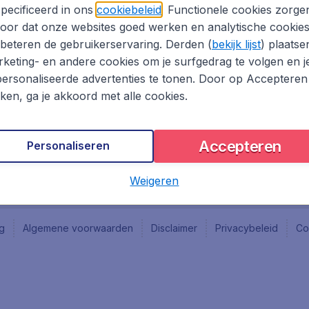
Vacatures
Fly-d
pecificeerd in ons
cookiebeleid
. Functionele cookies zorge
Reisgids
Last 
oor dat onze websites goed werken en analytische cookie
Rout
beteren de gebruikerservaring. Derden (
bekijk lijst
) plaatse
Vlieg
keting- en andere cookies om je surfgedrag te volgen en j
ersonaliseerde advertenties te tonen. Door op Accepteren
kken, ga je akkoord met alle cookies.
Accepteren
Personaliseren
Weigeren
ng
Algemene voorwaarden
Disclaimer
Privacybeleid
Co