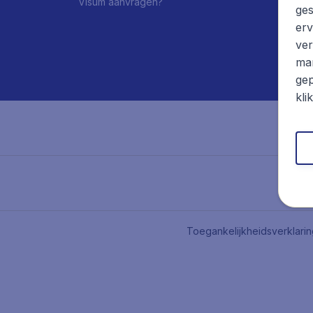
Visum aanvragen?
ges
erv
ver
mar
gep
kli
Toegankelijkheidsverklari