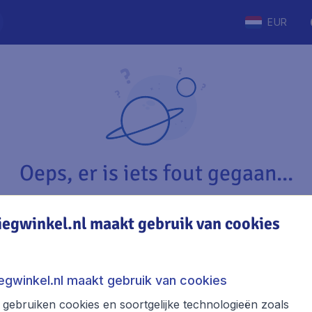
EUR
Oeps, er is iets fout gegaan...
iegwinkel.nl maakt gebruik van cookies
Vliegwinkel.nl
The
Over Vliegwinkel.nl
Stede
iegwinkel.nl maakt gebruik van cookies
Juridische informatie
Week
gebruiken cookies en soortgelijke technologieën zoals