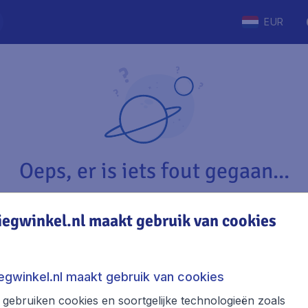
EUR
Oeps, er is iets fout gegaan...
iegwinkel.nl maakt gebruik van cookies
Vliegwinkel.nl
The
Over Vliegwinkel.nl
Stede
iegwinkel.nl maakt gebruik van cookies
Juridische informatie
Week
gebruiken cookies en soortgelijke technologieën zoals