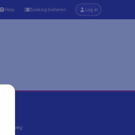
Help
Boeking beheren
Log in
ma's
ntrips
endje weg