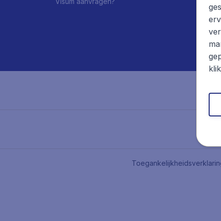
Visum aanvragen?
ges
erv
ver
mar
gep
kli
Toegankelijkheidsverklari