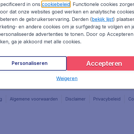
Vacatures
Fly-d
pecificeerd in ons
cookiebeleid
. Functionele cookies zorge
Reisgids
Last 
oor dat onze websites goed werken en analytische cookie
Rout
beteren de gebruikerservaring. Derden (
bekijk lijst
) plaatse
Vlieg
keting- en andere cookies om je surfgedrag te volgen en j
ersonaliseerde advertenties te tonen. Door op Accepteren
kken, ga je akkoord met alle cookies.
Accepteren
Personaliseren
Weigeren
ng
Algemene voorwaarden
Disclaimer
Privacybeleid
Co