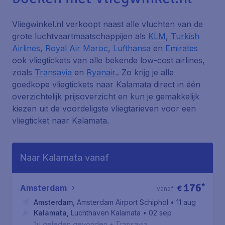
Vliegwinkel.nl verkoopt naast alle vluchten van de
grote luchtvaartmaatschappijen als
KLM
,
Turkish
Airlines
,
Royal Air Maroc
,
Lufthansa
en
Emirates
ook vliegtickets van alle bekende low-cost airlines,
zoals
Transavia
en
Ryanair
.. Zo krijg je alle
goedkope vliegtickets naar Kalamata direct in één
overzichtelijk prijsoverzicht en kun je gemakkelijk
kiezen uit de voordeligste vliegtarieven voor een
vliegticket naar Kalamata.
Naar Kalamata vanaf
176
*
Amsterdam
€
vanaf
Amsterdam
,
Amsterdam Airport Schiphol
• 11 aug
Kalamata
,
Luchthaven Kalamata
• 02 sep
1u geleden gevonden
•
Transavia