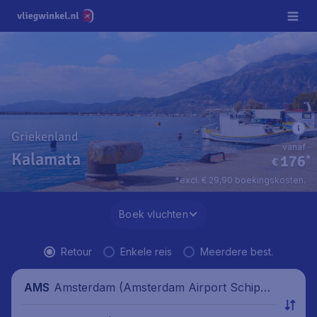
Griekenland
vanaf
Kalamata
176
*
€
*excl. € 29,90 boekingskosten.
Boek vluchten
Retour
Enkele reis
Meerdere best.
Amsterdam (Amsterdam Airport Schipho
AMS
l), Nederland