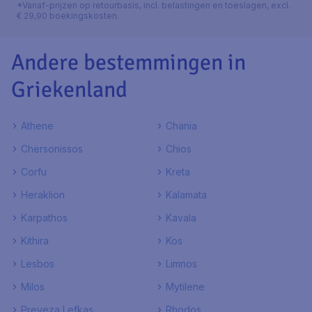
*Vanaf-prijzen op retourbasis, incl. belastingen en toeslagen, excl.
€ 29,90 boekingskosten.
Andere bestemmingen in
Griekenland
Athene
Chania
Chersonissos
Chios
Corfu
Kreta
Heraklion
Kalamata
Karpathos
Kavala
Kithira
Kos
Lesbos
Limnos
Milos
Mytilene
Preveza Lefkas
Rhodos