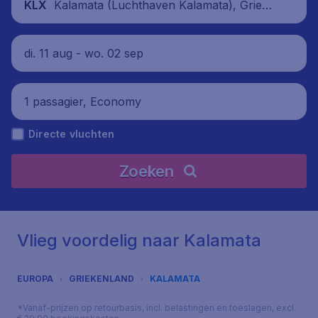
Kalamata (Luchthaven Kalamata), Grieke
KLX
nland
di. 11 aug - wo. 02 sep
1 passagier, Economy
Directe vluchten
Zoeken
Vlieg voordelig naar Kalamata
EUROPA
GRIEKENLAND
KALAMATA
*Vanaf-prijzen op retourbasis, incl. belastingen en toeslagen, excl.