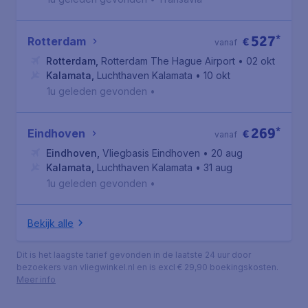
527
*
Rotterdam
€
vanaf
Rotterdam
,
Rotterdam The Hague Airport
• 02 okt
Kalamata
,
Luchthaven Kalamata
• 10 okt
1u geleden gevonden
•
269
*
Eindhoven
€
vanaf
Eindhoven
,
Vliegbasis Eindhoven
• 20 aug
Kalamata
,
Luchthaven Kalamata
• 31 aug
1u geleden gevonden
•
Bekijk alle
Dit is het laagste tarief gevonden in de laatste 24 uur door
bezoekers van vliegwinkel.nl en is excl € 29,90 boekingskosten.
Meer info