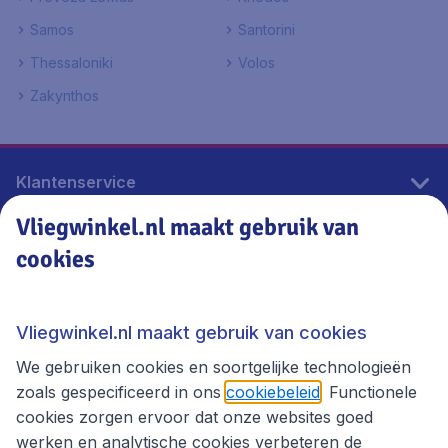
Samos
Santorini
Thessaloniki
Volos
Zakynthos
Klantenservice
Vliegwinkel.nl maakt gebruik van
cookies
Vliegwinkel.nl
Thema's
Vliegwinkel.nl maakt gebruik van cookies
We gebruiken cookies en soortgelijke technologieën
zoals gespecificeerd in ons
cookiebeleid
. Functionele
cookies zorgen ervoor dat onze websites goed
werken en analytische cookies verbeteren de