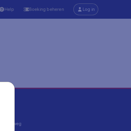
Help
Boeking beheren
Log in
ma's
ntrips
endje weg