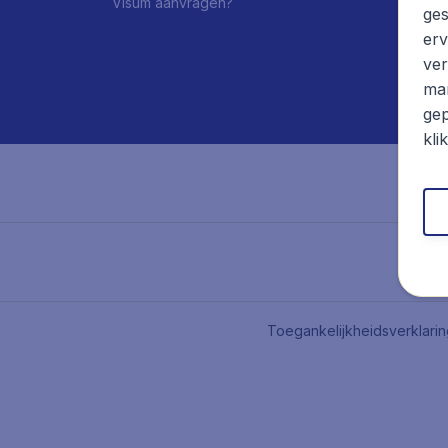
Visum aanvragen?
ges
erv
ver
mar
gep
kli
Toegankelijkheidsverklari