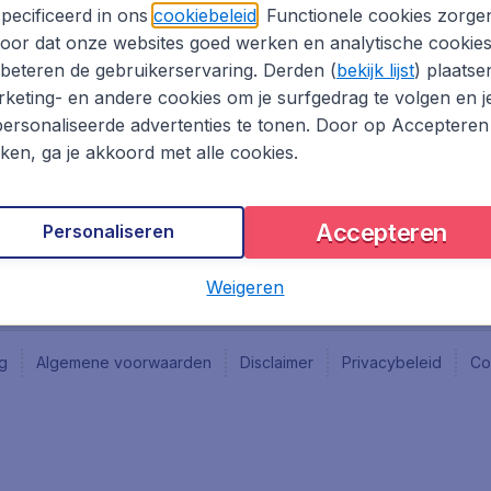
Vacatures
Fly-d
pecificeerd in ons
cookiebeleid
. Functionele cookies zorge
Reisgids
Last 
oor dat onze websites goed werken en analytische cookie
Rout
beteren de gebruikerservaring. Derden (
bekijk lijst
) plaatse
Vlieg
keting- en andere cookies om je surfgedrag te volgen en j
ersonaliseerde advertenties te tonen. Door op Accepteren
kken, ga je akkoord met alle cookies.
Accepteren
Personaliseren
Weigeren
ng
Algemene voorwaarden
Disclaimer
Privacybeleid
Co