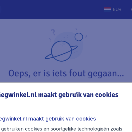
EUR
Oeps, er is iets fout gegaan...
iegwinkel.nl maakt gebruik van cookies
Vliegwinkel.nl
The
Over Vliegwinkel.nl
Stede
iegwinkel.nl maakt gebruik van cookies
Juridische informatie
Week
gebruiken cookies en soortgelijke technologieën zoals