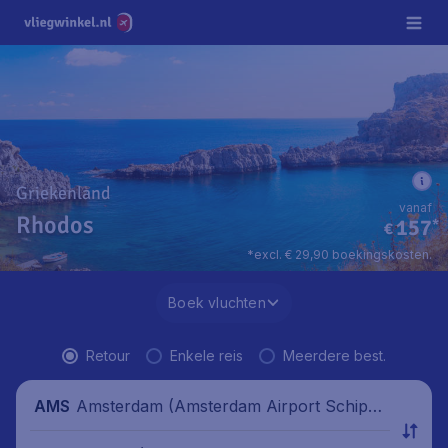
Griekenland
vanaf
Rhodos
157
*
€
*excl. € 29,90 boekingskosten.
Boek vluchten
Retour
Enkele reis
Meerdere best.
Amsterdam (Amsterdam Airport Schipho
AMS
l), Nederland