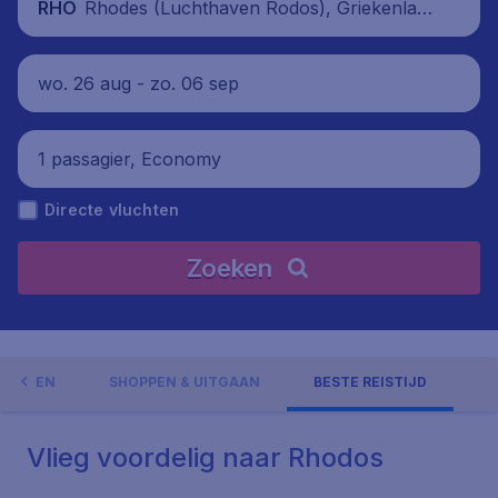
Rhodes (Luchthaven Rodos), Griekenlan
RHO
d
wo. 26 aug - zo. 06 sep
1 passagier, Economy
Directe vluchten
Zoeken
GHEDEN
SHOPPEN & UITGAAN
BESTE REISTIJD
Vlieg voordelig naar Rhodos