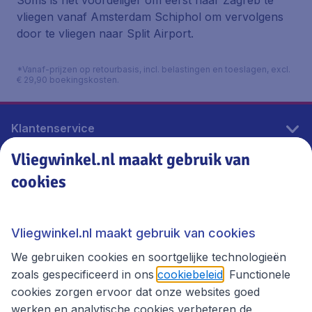
Soms is het voordeliger om eerst naar Zagreb te
vliegen vanaf Amsterdam Schiphol om vervolgens
door te vliegen naar Split Airport.
*Vanaf-prijzen op retourbasis, incl. belastingen en toeslagen, excl.
€ 29,90 boekingskosten.
Klantenservice
Vliegwinkel.nl maakt gebruik van
cookies
Vliegwinkel.nl
Thema's
Vliegwinkel.nl maakt gebruik van cookies
We gebruiken cookies en soortgelijke technologieën
zoals gespecificeerd in ons
cookiebeleid
. Functionele
cookies zorgen ervoor dat onze websites goed
werken en analytische cookies verbeteren de