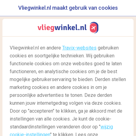
Vliegwinkel.nl maakt gebruik van cookies
reisgids
menu
Vliegwinkel.nl en andere
Travix-websites
gebruiken
cookies en soortgelijke technieken. Wij gebruiken
16/12/2016
-
door
Diantha
functionele cookies om onze websites goed te laten
functioneren, en analytische cookies om je de best
mogelijke gebruikerservaring te bieden. Derden stellen
marketing cookies en andere cookies in om je
persoonlijke advertenties te tonen. Deze derden
kunnen jouw internetgedrag volgen via deze cookies.
Door op "accepteren" te klikken, ga je akkoord met de
Smaakmakend! Dé culinaire bestemmingen van 2017
instellingen van alle cookies. Je kunt de cookie-
standaardinstellingen veranderen door op "
wijzig
cookie-instellingen
" te klikken. Lees onze
Reisgids
Reisgids: bestemmingen
Culinair 2016