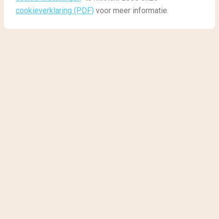
cookieverklaring (PDF)
voor meer informatie.
De beste culinaire
bestemmingen van 2017
Na de feestmaand december komt er vaak snel weer
een sleur in het eten: elke dag aardappels, groente,
vlees of spaghetti met kant-en-klare pastasaus. Wil
jij culinair uitgedaagd worden op vakantie? Ontdek
dan een van deze culinaire bestemmingen.
Culinaire koning van Zuid-Amerika:
Peru