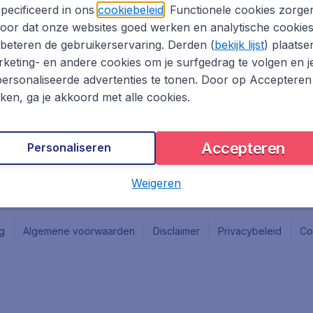
Vacatures
Fly-d
pecificeerd in ons
cookiebeleid
. Functionele cookies zorge
Reisgids
Last 
oor dat onze websites goed werken en analytische cookie
Rout
beteren de gebruikerservaring. Derden (
bekijk lijst
) plaatse
Vlieg
keting- en andere cookies om je surfgedrag te volgen en j
ersonaliseerde advertenties te tonen. Door op Accepteren
kken, ga je akkoord met alle cookies.
Accepteren
Personaliseren
Weigeren
ng
Algemene voorwaarden
Disclaimer
Privacybeleid
Co