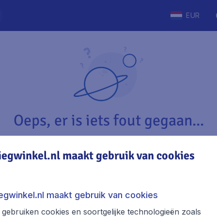
EUR
Oeps, er is iets fout gegaan...
iegwinkel.nl maakt gebruik van cookies
Vliegwinkel.nl
The
Over Vliegwinkel.nl
Stede
iegwinkel.nl maakt gebruik van cookies
Juridische informatie
Week
gebruiken cookies en soortgelijke technologieën zoals