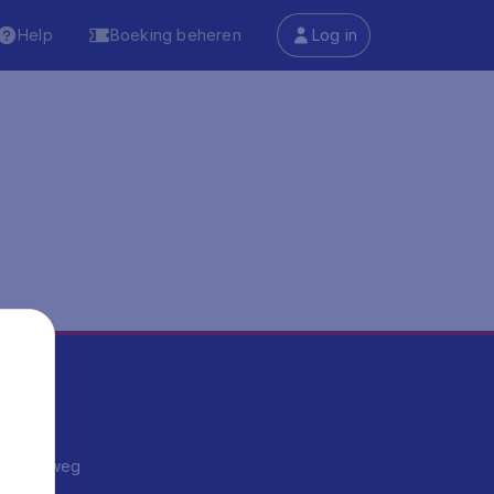
Help
Boeking beheren
Log in
ma's
ntrips
endje weg