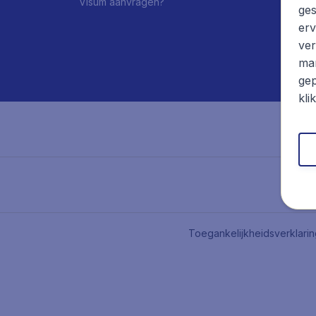
Visum aanvragen?
ges
erv
ver
mar
gep
kli
Toegankelijkheidsverklari