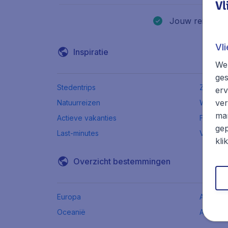
Vl
Jouw reisagent
Vl
Inspiratie
We 
ges
Stedentrips
Zonvaka
erv
ver
Natuurreizen
Wintersp
mar
Actieve vakanties
Familiev
gep
Last-minutes
Vroegb
kli
Overzicht bestemmingen
Europa
Afrika
Oceanië
Azië