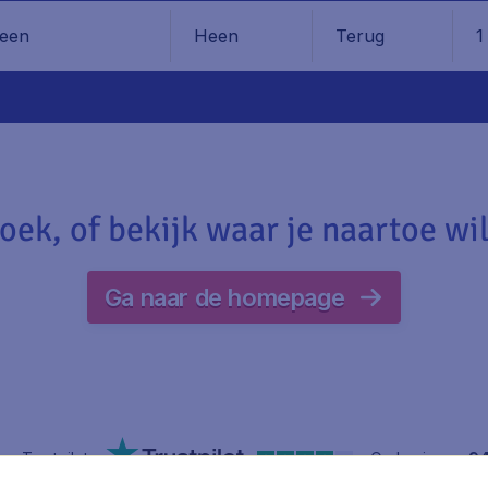
Heen
Terug
1
en
oek, of bekijk waar je naartoe wil
Ga naar de homepage
op Trustpilot
Op basis van
9