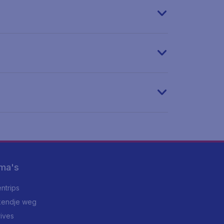
ma's
ntrips
endje weg
rives