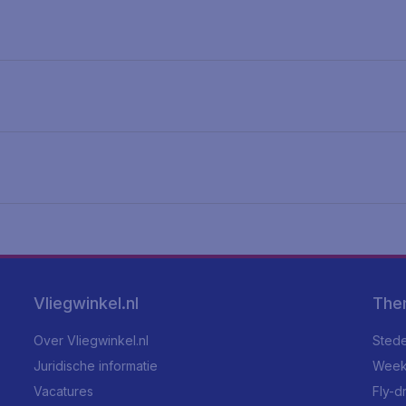
Vliegwinkel.nl
The
Over Vliegwinkel.nl
Stede
Juridische informatie
Week
Vacatures
Fly-d