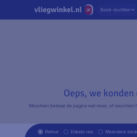
Boek vluchten
Oeps, we konden d
Misschien bestaat de pagina niet meer, of misschien h
Vluchttype
Retour
Enkele reis
Meerdere sted