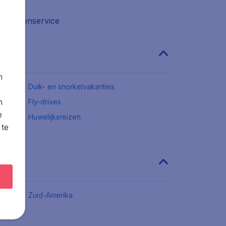
n klantenservice
n
Duik- en snorkelvakanties
s
n
Fly-drives
e
Huwelijksreizen
 te
Zuid-Amerika