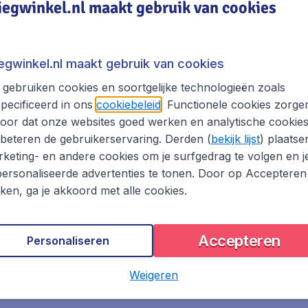
iegwinkel.nl maakt gebruik van cookies
 sinds 1989
Onafhankelijk reisadvies
Nr 1 i
iegwinkel.nl maakt gebruik van cookies
gebruiken cookies en soortgelijke technologieën zoals
pecificeerd in ons
cookiebeleid
. Functionele cookies zorge
nties
Verre bestemmingen
oor dat onze websites goed werken en analytische cookie
beteren de gebruikerservaring. Derden (
bekijk lijst
) plaatse
ort
Weekendje weg
keting- en andere cookies om je surfgedrag te volgen en j
akanties
Rondreizen
ersonaliseerde advertenties te tonen. Door op Accepteren
oekvoordeel
kken, ga je akkoord met alle cookies.
Accepteren
Personaliseren
Noord-Amerika
Weigeren
Alle bestemmingen