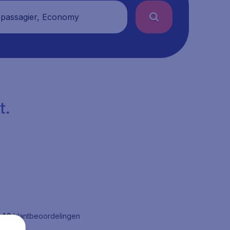
 passagier, Economy
t.
440
klantbeoordelingen