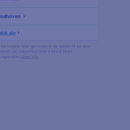
indhoven
kijk alle
s het laagste tarief gevonden in de laatste 24 uur door
ekers van vliegwinkel.nl en is excl € 29,90
ingskosten.
Meer info