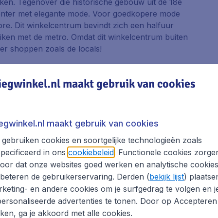
rken. Tegenover die historische gebouw uit de 18e
nter
met elegante mode. Voor goedkopere mode
ore
. Dit winkelcentrum bevindt zich een halfuur
eiken met de metro. Omdat dit winkelcentrum buiten
 hier shoppen zoals de
locals
!
iegwinkel.nl maakt gebruik van cookies
ken, is het een goed idee om een van de lokale
zellig en worden bezocht door de lokale bevolking
iegwinkel.nl maakt gebruik van cookies
gebruiken cookies en soortgelijke technologieën zoals
an de stad. Veel fruit mag je proeven van de
pecificeerd in ons
cookiebeleid
. Functionele cookies zorge
je veel zullen proberen te verkopen. Kom de drukte
oor dat onze websites goed werken en analytische cookie
beteren de gebruikerservaring. Derden (
bekijk lijst
) plaatse
keting- en andere cookies om je surfgedrag te volgen en j
 de katholieke kerk van St. Katarina. Je kunt hier
ersonaliseerde advertenties te tonen. Door op Accepteren
 eigen portret laten tekenen. Deze markt is erg
kken, ga je akkoord met alle cookies.