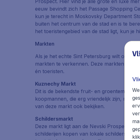
Prospect. Hier vind je alle grote en luxe me
eeuw bevindt zich het
Passage Shopping Ce
kun je terecht in
Moskovsky Department St
buiten het centrum van de stad en is te ber
het toeristengebied van de stad ligt, kun je
Markten
Vl
Als je het echte Sint Petersburg wilt ontdek
markten te verkennen. Deze markten zijn ge
én toeristen.
Vl
Kuznechy Markt
We 
Dit is de bekendste fruit- en groentemarkt v
ges
koopmannen, die erg vriendelijk zijn, maar 
erv
van deze markt ook bekijken.
ver
Schildersmarkt
mar
Deze markt ligt aan de Nevski Prospect, voor
gep
schilderijen kopen van lokale schilders of je
kli