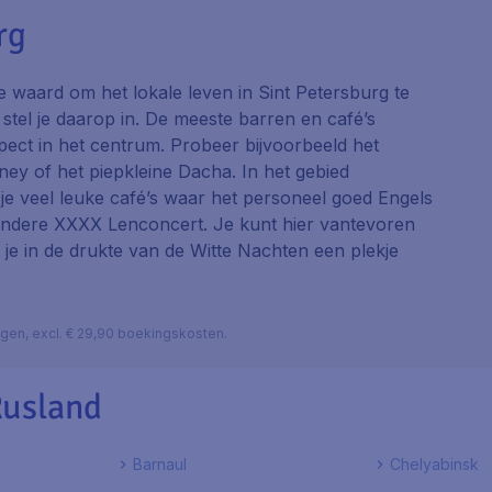
rg
e waard om het lokale leven in Sint Petersburg te
 stel je daarop in. De meeste barren en café’s
pect in het centrum. Probeer bijvoorbeeld het
ney
of het piepkleine
Dacha
. In het gebied
je veel leuke café’s waar het personeel goed Engels
 andere
XXXX Lenconcert
. Je kunt hier vantevoren
 je in de drukte van de Witte Nachten een plekje
lagen, excl. € 29,90 boekingskosten.
Rusland
Barnaul
Chelyabinsk