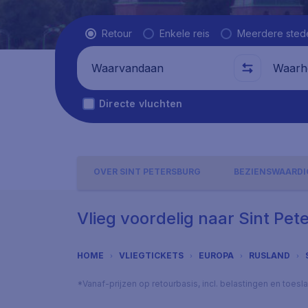
Vluchttype
Retour
Enkele reis
Meerdere sted
Waarvandaan
Waarhe
Directe vluchten
OVER SINT PETERSBURG
BEZIENSWAARD
Vlieg voordelig naar Sint Pet
HOME
VLIEGTICKETS
EUROPA
RUSLAND
*Vanaf-prijzen op retourbasis, incl. belastingen en toes