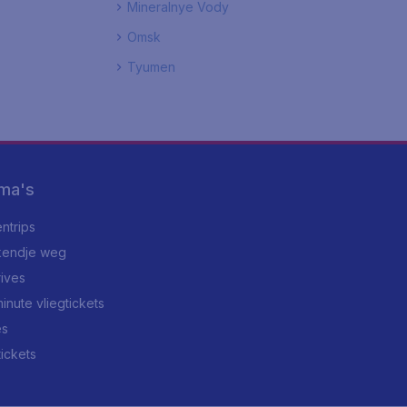
Mineralnye Vody
Omsk
Tyumen
ma's
ntrips
endje weg
rives
minute vliegtickets
es
tickets