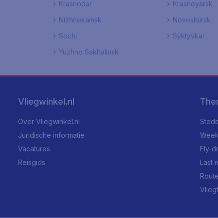
Krasnodar
Krasnoyarsk
Nizhnekamsk
Novosibirsk
Sochi
Syktyvkar
Yuzhno Sakhalinsk
Vliegwinkel.nl
The
Over Vliegwinkel.nl
Stede
Juridische informatie
Week
Vacatures
Fly-d
Reisgids
Last 
Rout
Vlieg