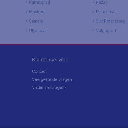
Kaliningrad
Kazan
Moskou
Murmansk
Samara
Sint Petersburg
Ulyanovsk
Volgograd
Klantenservice
Contact
Veelgestelde vragen
Visum aanvragen?