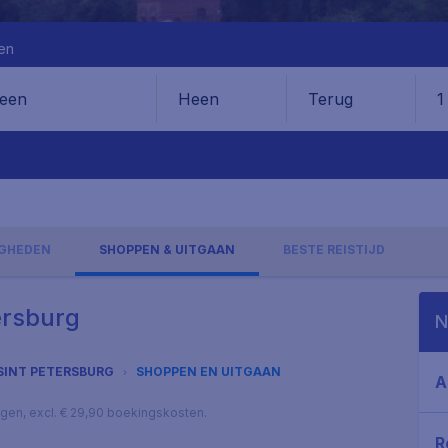
en
Heen
Terug
1
en
IGHEDEN
SHOPPEN & UITGAAN
BESTE REISTIJD
ersburg
N
SINT PETERSBURG
SHOPPEN EN UITGAAN
A
lagen, excl. € 29,90 boekingskosten.
R