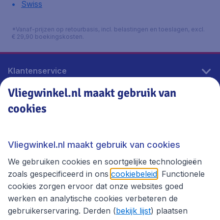
Swiss
*Vanaf-prijzen op retourbasis, incl. belastingen en toeslagen, excl.
€ 29,90 boekingskosten.
Klantenservice
Vliegwinkel.nl maakt gebruik van
cookies
Vliegwinkel.nl
Thema's
Vliegwinkel.nl maakt gebruik van cookies
We gebruiken cookies en soortgelijke technologieën
zoals gespecificeerd in ons
cookiebeleid
. Functionele
cookies zorgen ervoor dat onze websites goed
werken en analytische cookies verbeteren de
gebruikerservaring. Derden (
bekijk lijst
) plaatsen