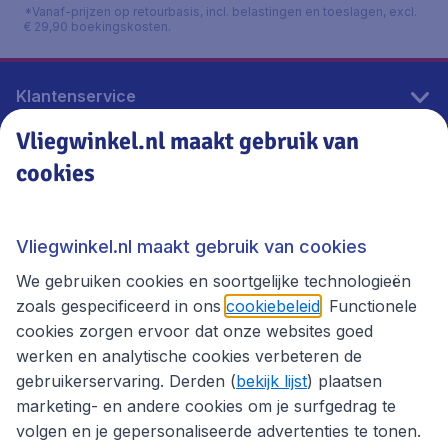
*Vanaf-prijzen op retourbasis, incl. belastingen en toeslagen, excl.
€ 29,90 boekingskosten.
Klantenservice
Vliegwinkel.nl maakt gebruik van
cookies
Vliegwinkel.nl
Thema's
Vliegwinkel.nl maakt gebruik van cookies
We gebruiken cookies en soortgelijke technologieën
zoals gespecificeerd in ons
cookiebeleid
. Functionele
cookies zorgen ervoor dat onze websites goed
werken en analytische cookies verbeteren de
gebruikerservaring. Derden (
bekijk lijst
) plaatsen
marketing- en andere cookies om je surfgedrag te
volgen en je gepersonaliseerde advertenties te tonen.