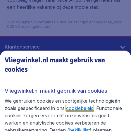
voordelig vliegen naar Nice Airport en genieten van
een heerlijke vakantie bij deze mooie stad.
*Vanaf-prijzen op retourbasis, incl. belastingen en toeslagen, excl.
€ 29,90 boekingskosten.
Klantenservice
Vliegwinkel.nl maakt gebruik van
cookies
Vliegwinkel.nl
Thema's
Vliegwinkel.nl maakt gebruik van cookies
We gebruiken cookies en soortgelijke technologieën
zoals gespecificeerd in ons
cookiebeleid
. Functionele
cookies zorgen ervoor dat onze websites goed
werken en analytische cookies verbeteren de
gebruikerservaring. Derden (
bekijk lijst
) plaatsen