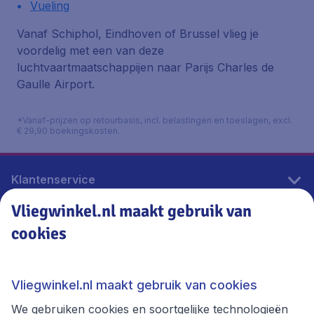
Vueling
Vanaf Schiphol, Eindhoven of Brussel vlieg je
voordelig met een van deze
luchtvaartmaatschappijen naar Parijs Charles de
Gaulle Airport.
*Vanaf-prijzen op retourbasis, incl. belastingen en toeslagen, excl.
€ 29,90 boekingskosten.
Klantenservice
Vliegwinkel.nl maakt gebruik van
cookies
Vliegwinkel.nl
Thema's
Vliegwinkel.nl maakt gebruik van cookies
We gebruiken cookies en soortgelijke technologieën