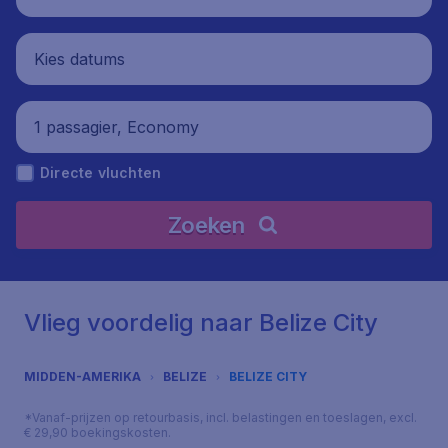
Kies datums
1 passagier, Economy
Directe vluchten
Zoeken
Vlieg voordelig naar Belize City
MIDDEN-AMERIKA
BELIZE
BELIZE CITY
*Vanaf-prijzen op retourbasis, incl. belastingen en toeslagen, excl.
€ 29,90 boekingskosten.