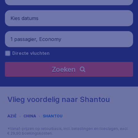
Kies datums
1 passagier, Economy
Directe vluchten
Zoeken
Vlieg voordelig naar Shantou
AZIË
CHINA
SHANTOU
*Vanaf-prijzen op retourbasis, incl. belastingen en toeslagen, excl.
€ 29,90 boekingskosten.