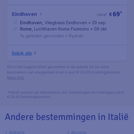
69
*
Eindhoven
€
vanaf
Eindhoven
,
Vliegbasis Eindhoven
• 29 sep
Rome
,
Luchthaven Roma-Fiumicino
• 09 okt
1u geleden gevonden
•
Ryanair
Bekijk alle
Dit is het laagste tarief gevonden in de laatste 24 uur door
bezoekers van vliegwinkel.nl en is excl € 29,90 boekingskosten.
Meer info
*Vanaf-prijzen op retourbasis, incl. belastingen en toeslagen, excl.
€ 29,90 boekingskosten.
Andere bestemmingen in Italië
Alghero
Ancona