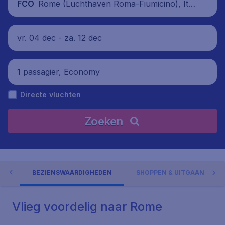
Rome (Luchthaven Roma-Fiumicino), Ital
FCO
ië
vr. 04 dec - za. 12 dec
1 passagier, Economy
Directe vluchten
Zoeken
ME
BEZIENSWAARDIGHEDEN
SHOPPEN & UITGAAN
Vlieg voordelig naar Rome