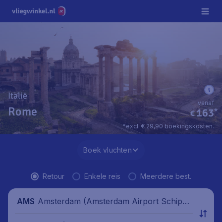
Italië
vanaf
Rome
163
*
€
*excl. € 29,90 boekingskosten.
Boek vluchten
Retour
Enkele reis
Meerdere best.
Amsterdam (Amsterdam Airport Schipho
AMS
l), Nederland