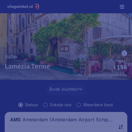
Italië
vanaf
Lamezia Terme
196
*
€
*excl. € 29,90 boekingskosten.
Boek vluchten
Retour
Enkele reis
Meerdere best.
Amsterdam (Amsterdam Airport Schipho
AMS
l), Nederland