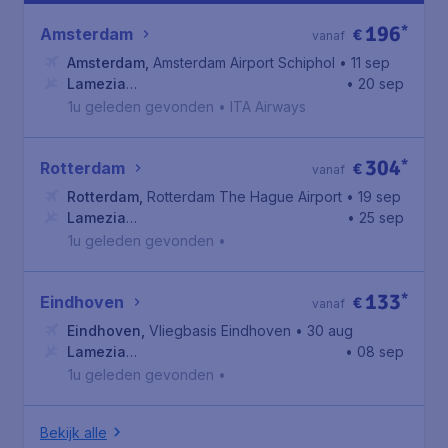
196
*
Amsterdam
€
vanaf
Amsterdam
,
Amsterdam Airport Schiphol
• 11 sep
Lamezia
• 20 sep
Terme
,
Aeroporto di Lamezia Terme
1u geleden gevonden
•
ITA Airways
304
*
Rotterdam
€
vanaf
Rotterdam
,
Rotterdam The Hague Airport
• 19 sep
Lamezia
• 25 sep
Terme
,
Aeroporto di Lamezia Terme
1u geleden gevonden
•
133
*
Eindhoven
€
vanaf
Eindhoven
,
Vliegbasis Eindhoven
• 30 aug
Lamezia
• 08 sep
Terme
,
Aeroporto di Lamezia Terme
1u geleden gevonden
•
Bekijk alle