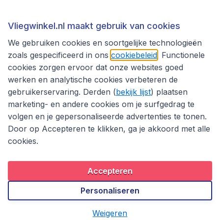
Thema's
Vliegwinkel.nl maakt gebruik van cookies
We gebruiken cookies en soortgelijke technologieën
zoals gespecificeerd in ons
cookiebeleid
. Functionele
cookies zorgen ervoor dat onze websites goed
werken en analytische cookies verbeteren de
gebruikerservaring. Derden (
bekijk lijst
) plaatsen
marketing- en andere cookies om je surfgedrag te
volgen en je gepersonaliseerde advertenties te tonen.
Door op Accepteren te klikken, ga je akkoord met alle
cookies.
Toegankelijkheidsverklaring
Algemene voorwaarden
Disclaimer
Privacybeleid
Cookies
Accepteren
Copyright © 2026
Personaliseren
Weigeren