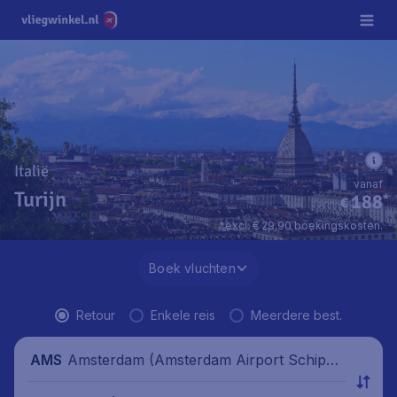
Italië
vanaf
Turijn
188
*
€
*excl. € 29,90 boekingskosten.
Boek vluchten
Retour
Enkele reis
Meerdere best.
Amsterdam (Amsterdam Airport Schipho
AMS
l), Nederland