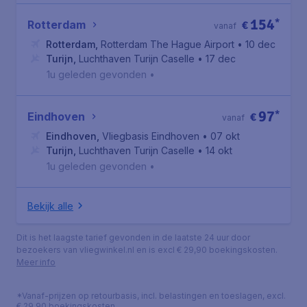
154
*
Rotterdam
€
vanaf
Rotterdam
,
Rotterdam The Hague Airport
• 10 dec
Turijn
,
Luchthaven Turijn Caselle
• 17 dec
1u geleden gevonden
•
97
*
Eindhoven
€
vanaf
Eindhoven
,
Vliegbasis Eindhoven
• 07 okt
Turijn
,
Luchthaven Turijn Caselle
• 14 okt
1u geleden gevonden
•
Bekijk alle
Dit is het laagste tarief gevonden in de laatste 24 uur door
bezoekers van vliegwinkel.nl en is excl € 29,90 boekingskosten.
Meer info
*Vanaf-prijzen op retourbasis, incl. belastingen en toeslagen, excl.
€ 29,90 boekingskosten.