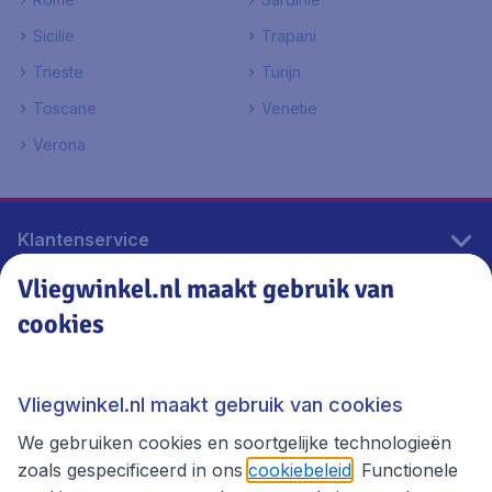
Sicilie
Trapani
Trieste
Turijn
Toscane
Venetie
Verona
Klantenservice
Vliegwinkel.nl maakt gebruik van
cookies
Vliegwinkel.nl
Thema's
Vliegwinkel.nl maakt gebruik van cookies
We gebruiken cookies en soortgelijke technologieën
zoals gespecificeerd in ons
cookiebeleid
. Functionele