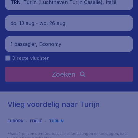
Turijn (Luchthaven Turijn Caselle), Italië
TRN
do. 13 aug - wo. 26 aug
1 passagier, Economy
Directe vluchten
Zoeken
Vlieg voordelig naar Turijn
EUROPA
ITALIË
TURIJN
*Vanaf-prijzen op retourbasis, incl. belastingen en toeslagen, excl.