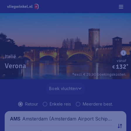
Italië
vanaf
Verona
132
*
€
*excl. € 29,90 boekingskosten.
Boek vluchten
Retour
Enkele reis
Meerdere best.
Amsterdam (Amsterdam Airport Schipho
AMS
l), Nederland