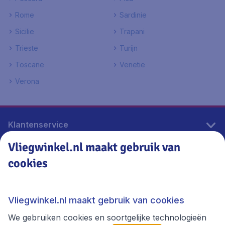
Rome
Sardinie
Sicilie
Trapani
Trieste
Turijn
Toscane
Venetie
Verona
Klantenservice
Vliegwinkel.nl maakt gebruik van
cookies
Vliegwinkel.nl
Thema's
Vliegwinkel.nl maakt gebruik van cookies
We gebruiken cookies en soortgelijke technologieën