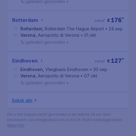
1u geleden gevonden
•
176
*
Rotterdam
€
vanaf
Rotterdam
,
Rotterdam The Hague Airport
• 24 sep
Verona
,
Aeroporto di Verona
• 01 okt
1u geleden gevonden
•
127
*
Eindhoven
€
vanaf
Eindhoven
,
Vliegbasis Eindhoven
• 30 sep
Verona
,
Aeroporto di Verona
• 07 okt
1u geleden gevonden
•
Bekijk alle
Dit is het laagste tarief gevonden in de laatste 24 uur door
bezoekers van vliegwinkel.nl en is excl € 29,90 boekingskosten.
Meer info