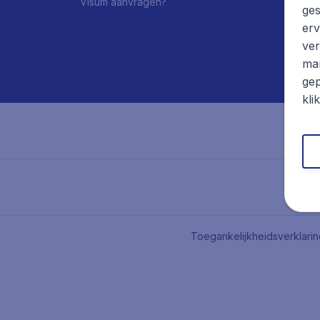
Visum aanvragen?
ges
erv
ver
mar
gep
kli
Toegankelijkheidsverklari