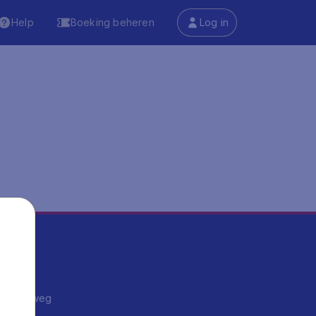
Help
Boeking beheren
Log in
ma's
ntrips
endje weg