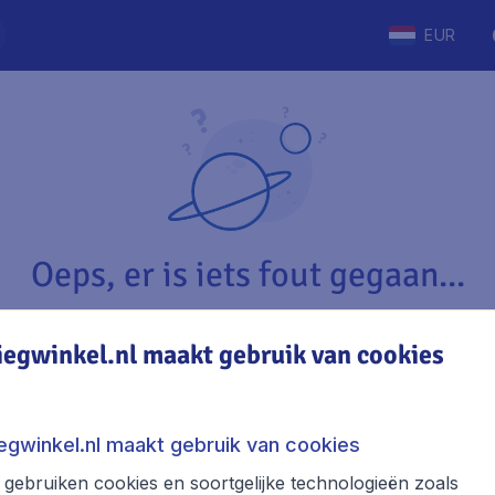
EUR
Oeps, er is iets fout gegaan...
iegwinkel.nl maakt gebruik van cookies
Vliegwinkel.nl
The
Over Vliegwinkel.nl
Stede
iegwinkel.nl maakt gebruik van cookies
Juridische informatie
Week
gebruiken cookies en soortgelijke technologieën zoals