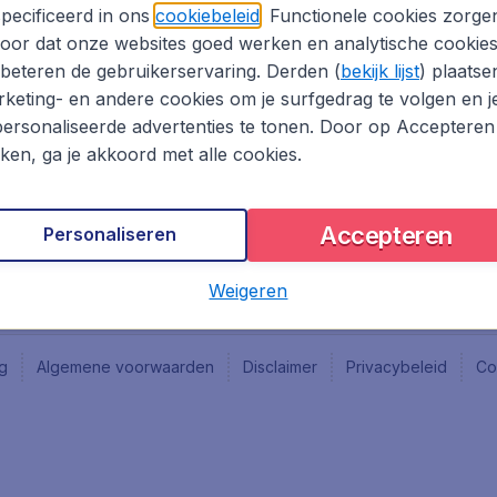
Vacatures
Fly-d
pecificeerd in ons
cookiebeleid
. Functionele cookies zorge
Reisgids
Last 
oor dat onze websites goed werken en analytische cookie
Rout
beteren de gebruikerservaring. Derden (
bekijk lijst
) plaatse
Vlieg
keting- en andere cookies om je surfgedrag te volgen en j
ersonaliseerde advertenties te tonen. Door op Accepteren
kken, ga je akkoord met alle cookies.
Accepteren
Personaliseren
Weigeren
ng
Algemene voorwaarden
Disclaimer
Privacybeleid
Co