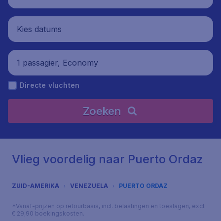
Kies datums
1 passagier, Economy
Directe vluchten
Zoeken
Vlieg voordelig naar Puerto Ordaz
ZUID-AMERIKA
VENEZUELA
PUERTO ORDAZ
*Vanaf-prijzen op retourbasis, incl. belastingen en toeslagen, excl.
€ 29,90 boekingskosten.