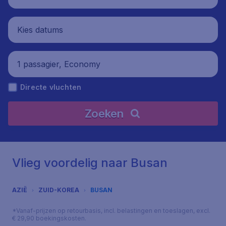
Kies datums
1 passagier, Economy
Directe vluchten
Zoeken
Vlieg voordelig naar Busan
AZIË
ZUID-KOREA
BUSAN
*Vanaf-prijzen op retourbasis, incl. belastingen en toeslagen, excl.
€ 29,90 boekingskosten.