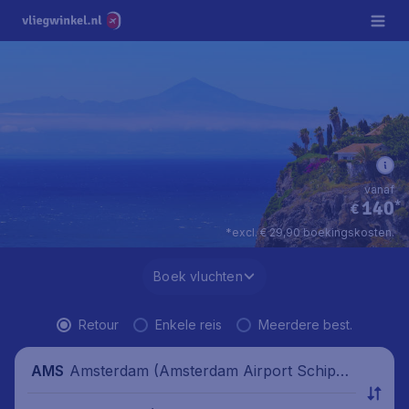
vanaf
140
*
€
*excl. € 29,90 boekingskosten.
Boek vluchten
Retour
Enkele reis
Meerdere best.
Amsterdam (Amsterdam Airport Schipho
AMS
l), Nederland