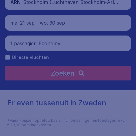
Stockholm (Luchthaven Stockholm-Arla
ARN
nda), Zweden
ma. 21 sep - wo. 30 sep
1 passagier, Economy
Directe vluchten
Zoeken
Er even tussenuit in Zweden
*Vanaf-prijzen op retourbasis, incl. belastingen en toeslagen, excl.
€ 29,90 boekingskosten.