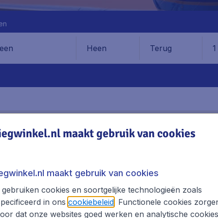
en
Heen
Terug
1
en
AVEN
ADRES
VERVOER
iegwinkel.nl maakt gebruik van cookies
irona Airport
iegwinkel.nl maakt gebruik van cookies
S EN BESTEMMINGEN
gebruiken cookies en soortgelijke technologieën zoals
lagen, excl. € 29,90 boekingskosten.
pecificeerd in ons
cookiebeleid
. Functionele cookies zorge
oor dat onze websites goed werken en analytische cookie