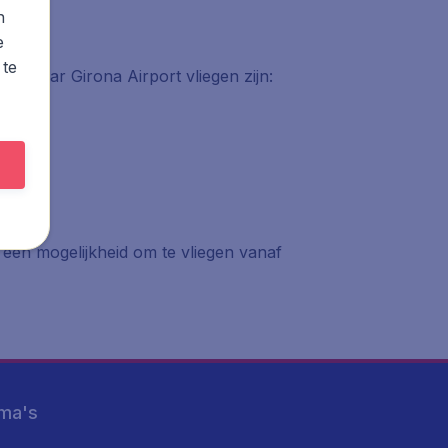
n
e
 te
en naar Girona Airport vliegen zijn:
 een mogelijkheid om te vliegen vanaf
ma's