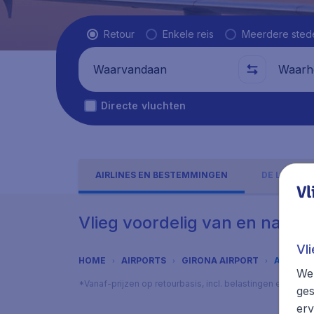
Vluchttype
Retour
Enkele reis
Meerdere sted
Waarvandaan
Waarhe
Directe vluchten
AIRLINES EN BESTEMMINGEN
DE LUCHTH
Vl
Vlieg voordelig van en naar G
Vl
HOME
AIRPORTS
GIRONA AIRPORT
AIRLINE
We 
*Vanaf-prijzen op retourbasis, incl. belastingen en toes
ges
erv