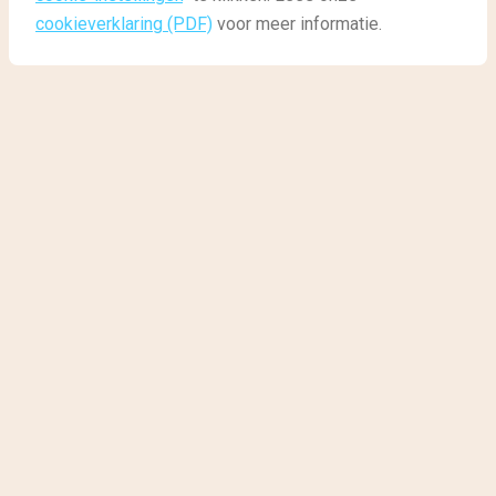
Rustige Bestemmingen Zomer
cookieverklaring (PDF)
voor meer informatie.
6 rustige bestemmingen
voor de zomer
Nu de zomer officieel een paar weken van
start
is,
mogen de plannen voor de
zomervakantie
gemaakt
worden. Bekende vakantiebestemmingen, zoals
Rome
,
Lissabon
of
Mallorca
trekken zoals elk jaar
weer vele toeristen, maar er zijn ook nog genoeg
mooie
rustige vakantiebestemmingen
te vinden.
Wij hebben zes
rustige plekken
voor de zomer voor
jullie uitgezocht!
Sardinië
Karpathos