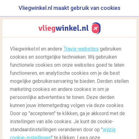
Vliegwinkel.nl maakt gebruik van cookies
reisgids
menu
Vliegwinkel.nl en andere
Travix-websites
gebruiken
In de zomer op vakantie: 6
cookies en soortgelijke technieken. Wij gebruiken
rustige bestemmingen
functionele cookies om onze websites goed te laten
functioneren, en analytische cookies om je de best
28/07/2021
-
door
Laurens
mogelijke gebruikerservaring te bieden. Derden stellen
marketing cookies en andere cookies in om je
persoonlijke advertenties te tonen. Deze derden
kunnen jouw internetgedrag volgen via deze cookies.
Door op "accepteren" te klikken, ga je akkoord met de
6 rustige bestemmingen voor de zomervakantie
instellingen van alle cookies. Je kunt de cookie-
standaardinstellingen veranderen door op "
wijzig
cookie-instellingen
" te klikken. Lees onze
Reisgids
Reisgids: bestemmingen