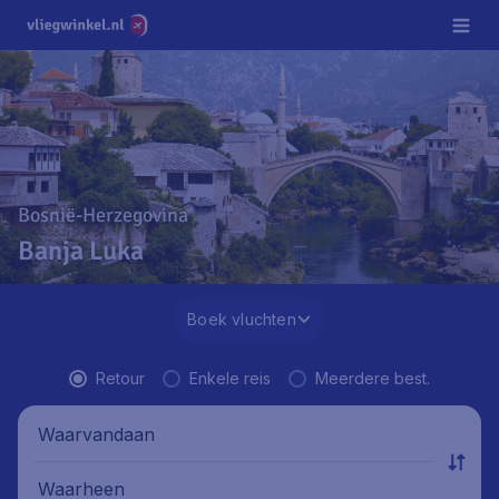
Bosnië-Herzegovina
Banja Luka
Boek vluchten
Retour
Enkele reis
Meerdere best.
Waarvandaan
Waarheen