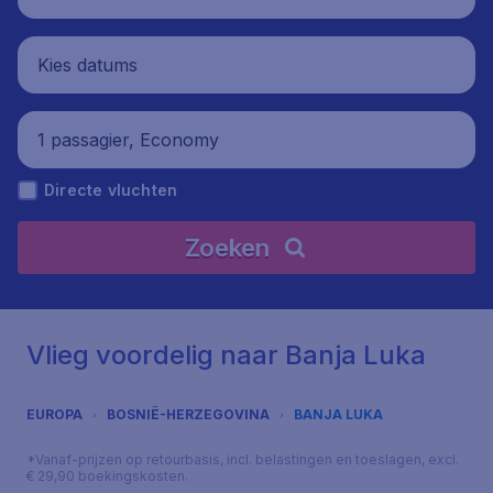
Kies datums
1 passagier, Economy
Directe vluchten
Zoeken
Vlieg voordelig naar Banja Luka
EUROPA
BOSNIË-HERZEGOVINA
BANJA LUKA
*Vanaf-prijzen op retourbasis, incl. belastingen en toeslagen, excl.
€ 29,90 boekingskosten.