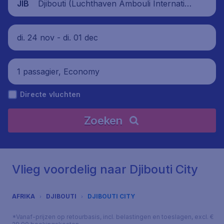
Djibouti (Luchthaven Ambouli Internation
JIB
aal), Djibouti
di. 24 nov - di. 01 dec
1 passagier, Economy
Directe vluchten
Zoeken
Vlieg voordelig naar Djibouti City
AFRIKA
DJIBOUTI
DJIBOUTI CITY
*Vanaf-prijzen op retourbasis, incl. belastingen en toeslagen, excl. €