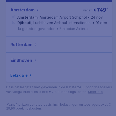
749
*
Amsterdam
€
vanaf
Amsterdam
,
Amsterdam Airport Schiphol
• 24 nov
Djibouti
,
Luchthaven Ambouli Internationaal
• 01 dec
1u geleden gevonden
•
Ethiopian Airlines
Rotterdam
Eindhoven
Bekijk alle
Dit is het laagste tarief gevonden in de laatste 24 uur door bezoekers
van vliegwinkel.nl en is excl € 29,90 boekingskosten.
Meer info
*Vanaf-prijzen op retourbasis, incl. belastingen en toeslagen, excl. €
29,90 boekingskosten.