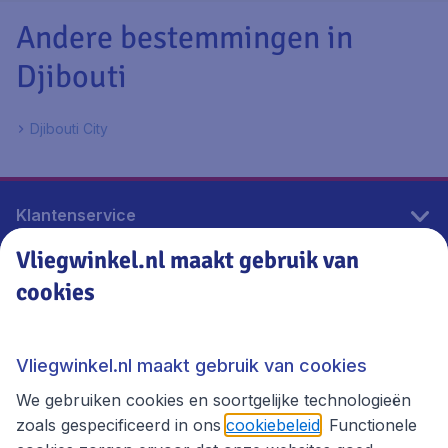
Andere bestemmingen in
Djibouti
Djibouti City
Klantenservice
Vliegwinkel.nl maakt gebruik van
cookies
Vliegwinkel.nl
Thema's
Vliegwinkel.nl maakt gebruik van cookies
We gebruiken cookies en soortgelijke technologieën
zoals gespecificeerd in ons
cookiebeleid
. Functionele