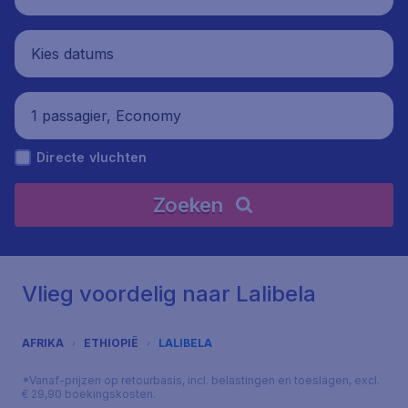
Kies datums
1 passagier, Economy
Directe vluchten
Zoeken
Vlieg voordelig naar Lalibela
AFRIKA
ETHIOPIË
LALIBELA
*Vanaf-prijzen op retourbasis, incl. belastingen en toeslagen, excl.
€ 29,90 boekingskosten.