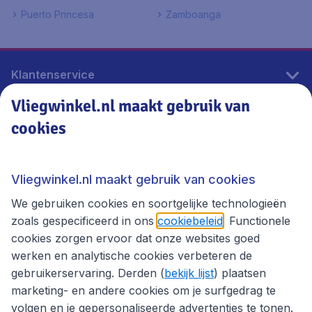
Puerto Princesa
Zamboanga
Klantenservice
Vliegwinkel.nl maakt gebruik van
cookies
Vliegwinkel.nl
Thema's
Vliegwinkel.nl maakt gebruik van cookies
We gebruiken cookies en soortgelijke technologieën
zoals gespecificeerd in ons
cookiebeleid
. Functionele
cookies zorgen ervoor dat onze websites goed
werken en analytische cookies verbeteren de
gebruikerservaring. Derden (
bekijk lijst
) plaatsen
marketing- en andere cookies om je surfgedrag te
volgen en je gepersonaliseerde advertenties te tonen.