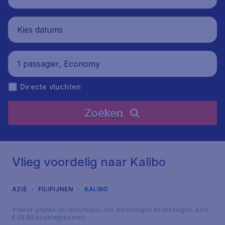
Kies datums
1 passagier, Economy
Directe vluchten
Zoeken
Vlieg voordelig naar Kalibo
AZIË
FILIPIJNEN
KALIBO
*Vanaf-prijzen op retourbasis, incl. belastingen en toeslagen, excl.
€ 29,90 boekingskosten.