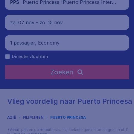
Puerto Princesa (Puerto Princesa Intern
PPS
ational Airport), Filipijnen
za. 07 nov - zo. 15 nov
1 passagier, Economy
Directe vluchten
Zoeken
Vlieg voordelig naar Puerto Princesa
AZIË
FILIPIJNEN
PUERTO PRINCESA
*Vanaf-prijzen op retourbasis, incl. belastingen en toeslagen, excl. €