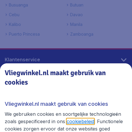
Busuanga
Butuan
Cebu
Davao
Kalibo
Manila
Puerto Princesa
Zamboanga
Klantenservice
Vliegwinkel.nl maakt gebruik van
cookies
Vliegwinkel.nl
Thema's
Vliegwinkel.nl maakt gebruik van cookies
We gebruiken cookies en soortgelijke technologieën
zoals gespecificeerd in ons
cookiebeleid
. Functionele
cookies zorgen ervoor dat onze websites goed