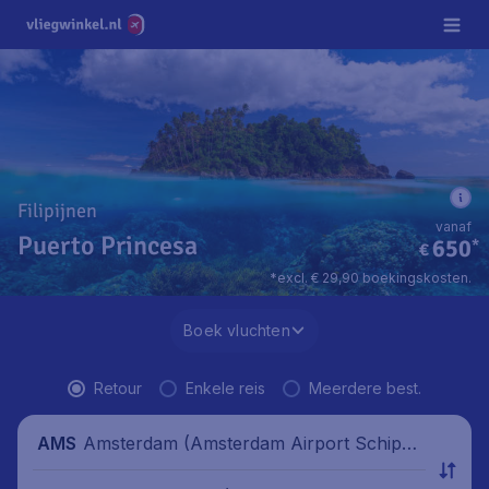
Filipijnen
vanaf
Puerto Princesa
650
*
€
*excl. € 29,90 boekingskosten.
Boek vluchten
Retour
Enkele reis
Meerdere best.
Amsterdam (Amsterdam Airport Schipho
AMS
l), Nederland