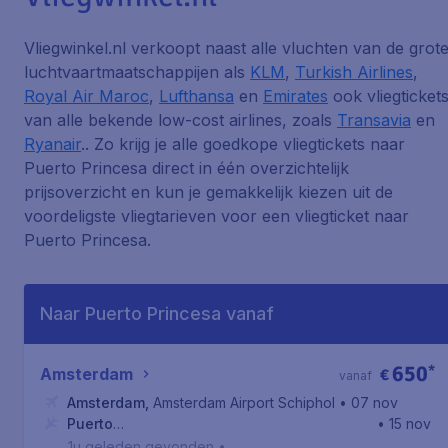
Vliegwinkel.nl verkoopt naast alle vluchten van de grot
luchtvaartmaatschappijen als
KLM
,
Turkish Airlines
,
Royal Air Maroc
,
Lufthansa
en
Emirates
ook vliegticket
van alle bekende low-cost airlines, zoals
Transavia
en
Ryanair
.. Zo krijg je alle goedkope vliegtickets naar
Puerto Princesa direct in één overzichtelijk
prijsoverzicht en kun je gemakkelijk kiezen uit de
voordeligste vliegtarieven voor een vliegticket naar
Puerto Princesa.
Naar Puerto Princesa vanaf
650
*
Amsterdam
€
vanaf
Amsterdam
,
Amsterdam Airport Schiphol
• 07 nov
Puerto
• 15 nov
Princesa
,
Puerto Princesa International Airport
1u geleden gevonden
•