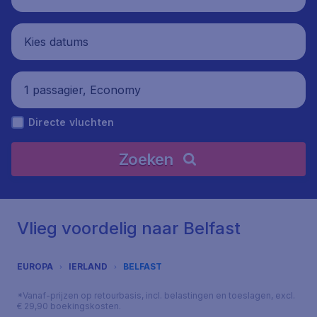
Kies datums
1 passagier, Economy
Directe vluchten
Zoeken
Vlieg voordelig naar Belfast
EUROPA
IERLAND
BELFAST
*Vanaf-prijzen op retourbasis, incl. belastingen en toeslagen, excl.
€ 29,90 boekingskosten.