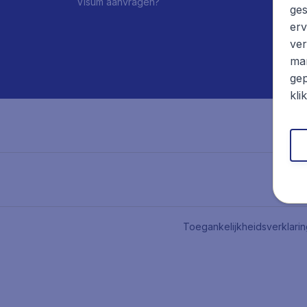
Visum aanvragen?
ges
erv
ver
mar
gep
kli
Toegankelijkheidsverklari