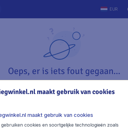
EUR
Oeps, er is iets fout gegaan...
iegwinkel.nl maakt gebruik van cookies
Vliegwinkel.nl
The
Over Vliegwinkel.nl
Stede
iegwinkel.nl maakt gebruik van cookies
Juridische informatie
Week
gebruiken cookies en soortgelijke technologieën zoals