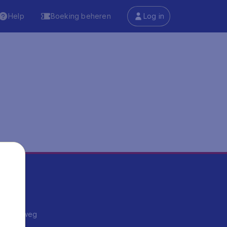
Help
Boeking beheren
Log in
ma's
ntrips
endje weg