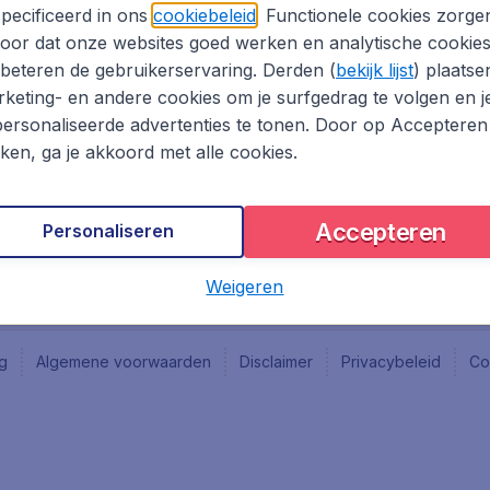
Vacatures
Fly-d
pecificeerd in ons
cookiebeleid
. Functionele cookies zorge
Reisgids
Last 
oor dat onze websites goed werken en analytische cookie
Rout
beteren de gebruikerservaring. Derden (
bekijk lijst
) plaatse
Vlieg
keting- en andere cookies om je surfgedrag te volgen en j
ersonaliseerde advertenties te tonen. Door op Accepteren
kken, ga je akkoord met alle cookies.
Accepteren
Personaliseren
Weigeren
ng
Algemene voorwaarden
Disclaimer
Privacybeleid
Co